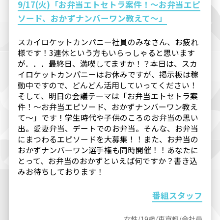
9/17(火)「お弁当エトセトラ案件！～お弁当エピ
ソード、おかずナンバーワン教えて～」
スカイロケットカンパニー社員のみなさん、お疲れ
様です！3連休という方もいらっしゃると思います
が．．．最終日、満喫してますか！？本日は、スカ
イロケットカンパニーはお休みですが、掲示板は稼
動中ですので、どんどん活用していってください！
そして、明日の会議テーマは「お弁当エトセトラ案
件！～お弁当エピソード、おかずナンバーワン教え
て～」です！学生時代や子供のころのお弁当の思い
出。愛妻弁当、デートでのお弁当。そんな、お弁当
にまつわるエピソードを大募集！！また、お弁当の
おかずナンバーワン選手権も同時開催！！あなたに
とって、お弁当のおかずといえば何ですか？書き込
みお待ちしております！
番組スタッフ
女性/19歳/東京都/会社員