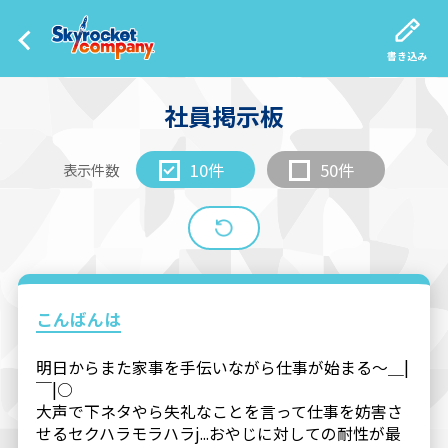
書き込み
社員掲示板
10件
50件
表示件数
こんばんは
明日からまた家事を手伝いながら仕事が始まる〜＿|
￣|○
大声で下ネタやら失礼なことを言って仕事を妨害さ
せるセクハラモラハラj...おやじに対しての耐性が最