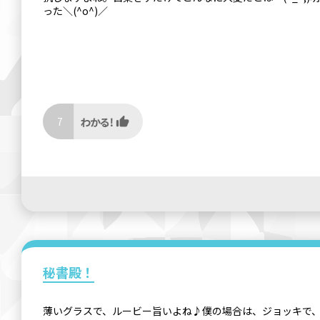
った＼(^o^)／
7
秘書殿！
薄いグラスで、ルービー旨いよね♪僕の場合は、ジョッキで、