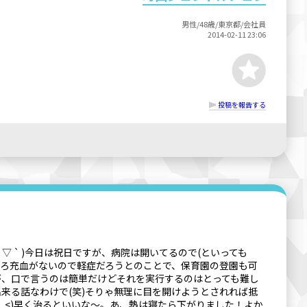
男性/48歳/東京都/会社員
2014-02-11 23:06
投稿を報告する
 ` )今日は祝日ですが、病院は開いてるので(といっても
ころ充血がないので軽症だろうとのことで、保育園の登園も可
が、口で言うのは簡単だけどそれを実行するのはとっても難し
来る話なわけで(笑)そりゃ無理に目を開けようとされれば抵
>_<)早く治るといいな〜。あ、熱は寝たら下がりました！よか