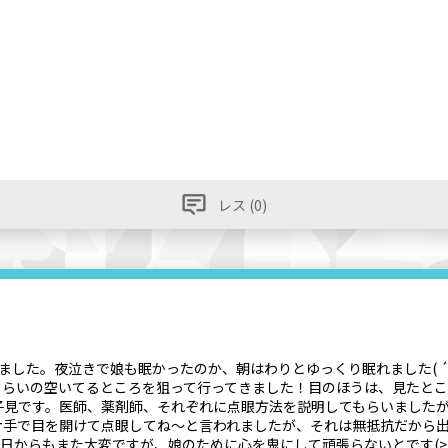
レス (0)
した。夜泣きで娘も眠かったのか、朝はわりとゆっくり眠れました( ´ ▽
間際くらいの空いてるところを狙って行ってきました！目のほうは、見たと
子見です。医師、薬剤師、それぞれに点眼方法を説明してもらいました
手で目を開けて点眼してね〜と言われましたが、それは無抵抗だから出
)明日からもまた大変ですが、娘のために心を鬼にして頑張らないとです(