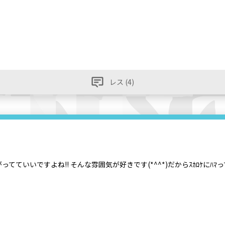
レス (4)
いいですよね!! そんな雰囲気が好きです(*^^*)だからｽｶﾛｹにﾊﾏってい