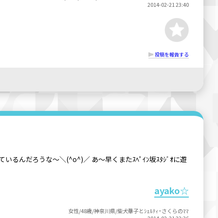
2014-02-21 23:40
投稿を報告する
るんだろうな～＼(^o^)／ あ～早くまたｽﾍﾟｲﾝ坂ｽﾀｼﾞｵに遊
ayako☆
女性/48歳/神奈川県/柴犬華子とｼｪﾙﾃｨｰさくらのﾏﾏ
2014-02-21 23:36