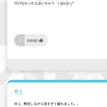
行けなかったら泣いちゃう…( ˃̶͈̀ロ˂̶͈́)੭ꠥ⁾⁾
3
M-1
M-1、熱狂しながら見すぎて疲れました。。