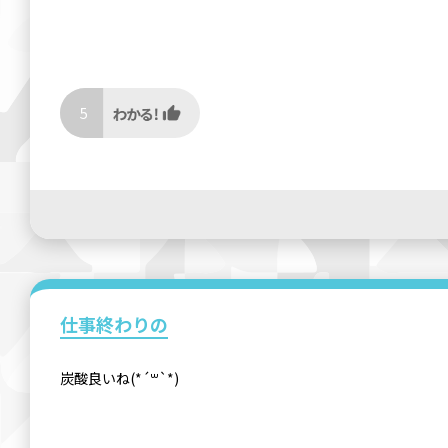
5
仕事終わりの
炭酸良いね(*´꒳`*)