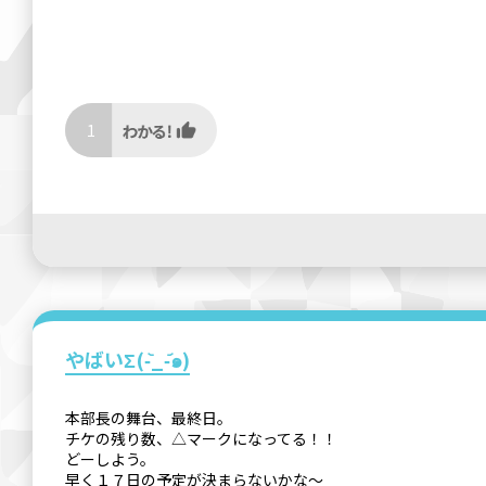
1
やばいΣ(-᷅_-᷄๑)
本部長の舞台、最終日。
チケの残り数、△マークになってる！！
どーしよう。
早く１７日の予定が決まらないかな〜