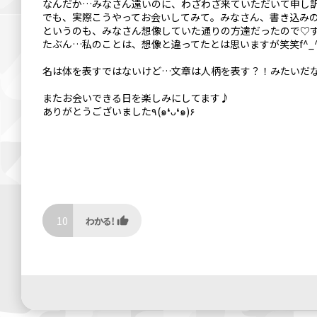
なんだか…みなさん遠いのに、わざわざ来ていただいて申し訳な
でも、実際こうやってお会いしてみて。みなさん、書き込み
というのも、みなさん想像していた通りの方達だったので♡すご
たぶん…私のことは、想像と違ってたとは思いますが笑笑f^_^
名は体を表すではないけど…文章は人柄を表す？！みたいだな
またお会いできる日を楽しみにしてます♪
ありがとうございました٩(๑❛ᴗ❛๑)۶
10