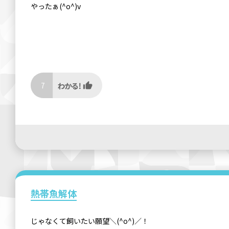
やったぁ(^o^)v
7
熱帯魚解体
じゃなくて飼いたい願望＼(^o^)／！