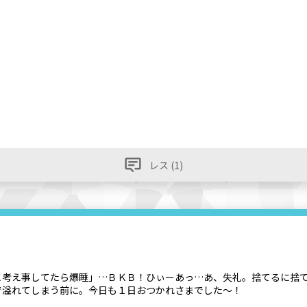
レス (1)
と考え事してたら爆睡」…ＢＫＢ！ひぃーあっ…あ、失礼。捨てるに捨
で溢れてしまう前に。今日も１日おつかれさまでした～！