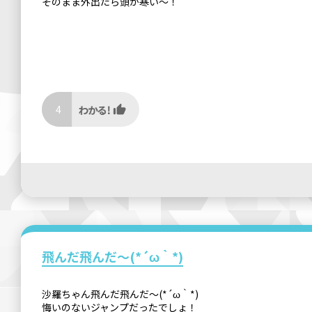
そのまま外出たら頭が寒い〜！
4
飛んだ飛んだ～(*´ω｀*)
沙羅ちゃん飛んだ飛んだ～(*´ω｀*)
悔いのないジャンプだったでしょ！