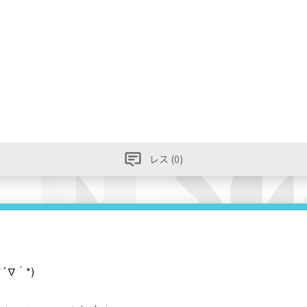
レス (0)
∇｀*)