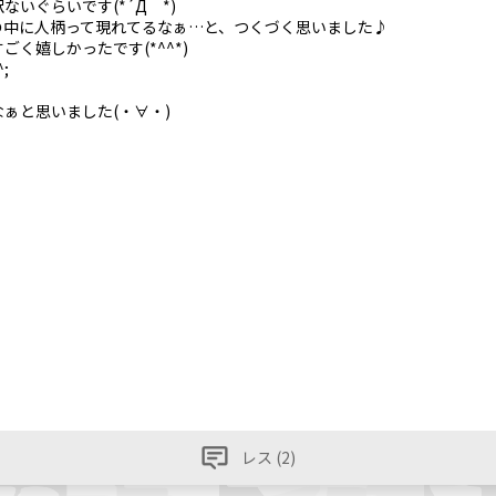
いぐらいです(*´Д｀*)
の中に人柄って現れてるなぁ…と、つくづく思いました♪
く嬉しかったです(*^^*)
;
ぁと思いました(・∀・)
レス (2)