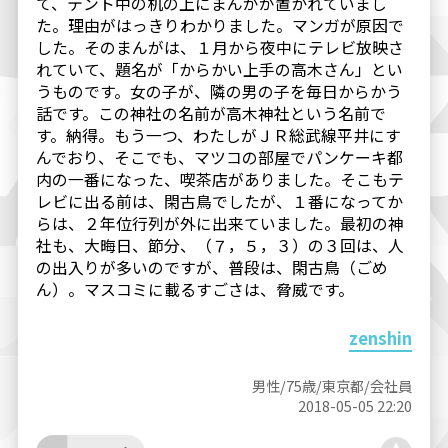
て、テント中の机の上にまんがが置かれていまし
た。理由がはっきりわかりました。マンガが原因で
した。そのまんがは、１月から夜中にテレビ放映さ
れていて、題名が「からかい上手の高木さん」とい
うものです。女の子が、隣の男の子を毎日からかう
話です。この神社の名前が高木神社という名前で
す。納得。もう一つ、わたしがＪＲ総武線平井にす
んでおり、そこでも、マツコの部屋でパンケーキ都
内の一番になった、喫茶店がありました。そこもテ
レビに出る前は、閑古鳥でしたが、１番になってか
らは、２年位行列が外に出来ていました。最初の神
社も、大晦日、節分、（７，５，３）の３回は、人
の出入りが多いのですが、普段は、閑古鳥（ごめ
ん）。マスコミに載るすごさは、脅威です。
zenshin
男性/75歳/東京都/会社員
2018-05-05 22:20