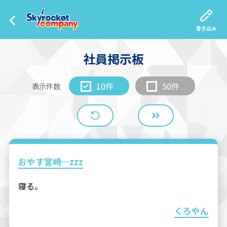
書き込み
社員掲示板
10件
50件
表示件数
おやす宮崎…zzz
寝る。
くろやん