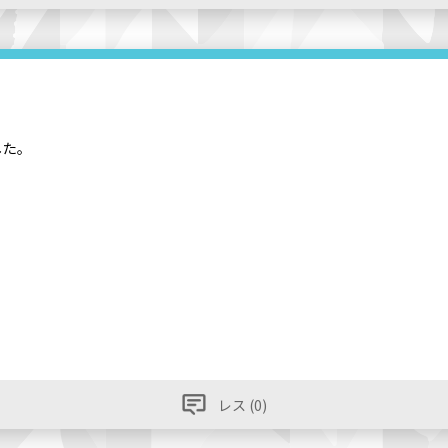
した。
レス (0)