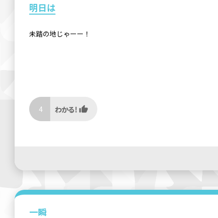
明日は
未踏の地じゃーー！
4
一瞬