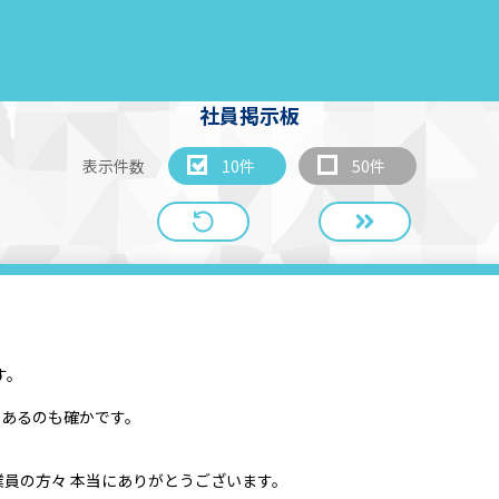
社員掲示板
表示件数
10件
50件
す。
であるのも確かです。
員の方々 本当にありがとうございます。