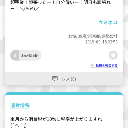
超残業！頑張ったー！自分偉いー！明日も頑張れ
ー！＼(^o^)／
ウミネコ
女性/39歳/東京都/建築設計
2019-09-18 22:53
8
投稿を報告する
レス (0)
消費増税
来月から消費税が10%に税率が上がりますね
(´ヘ｀;)