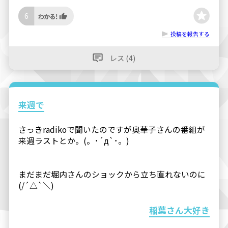
6
投稿を報告する
レス (4)
来週で
さっきradikoで聞いたのですが奥華子さんの番組が
来週ラストとか。(。･´д`･。)
まだまだ堀内さんのショックから立ち直れないのに
(/´△`＼)
稲葉さん大好き