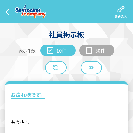
書き込み
社員掲示板
10件
50件
表示件数
お疲れ様です。
もう少し