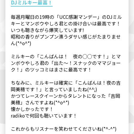
DJミルキー最高！
毎週月曜日の19時の「UCC感謝マンデー」のDJミル
キーとマンボウやしろ君との掛け合いは最高です！
いつも聴きながら爆笑しています!
昭和の香りがプンプン漂うダサい感じがたまりませ
ん(*^o^*)
ミルキーの「こんばんは！ 夜の◯◯です！」とマ
ンボウやしろ君の「出た～！スナックのママジョー
ク！」のツッコミはまさに最高です！
ちなみに、ミルキーは確実に「こんばんは！夜の吉
岡美穂です！」と言っていましたね(^^;)
かつてレースクイーンからタレントになった「吉岡
美穂」さんですよね(*^o^*)
懐かしかったです！
radikoで何回も聴いています！
これからもリスナーを笑わせてくださいね(*^-^*)