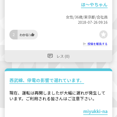
ほ〜やちゃん
女性/36歳/東京都/会社員
2018-07-26 09:16
2
投稿を報告する
レス (0)
西武線、停電の影響で遅れています。
現在、運転は再開しましたが大幅に遅れが発生して
います。ご利用される皆さんはご注意下さい。
miyukki-na