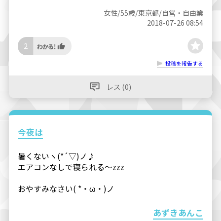
女性/55歳/東京都/自営・自由業
2018-07-26 08:54
2
投稿を報告する
レス (0)
今夜は
暑くないヽ(*´▽)ノ♪
エアコンなしで寝られる～zzz
おやすみなさい( *・ω・)ノ
あずきあんこ