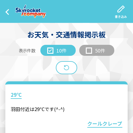
書き込み
お天気・交通情報掲示板
10件
50件
表示件数
29℃
羽田付近は29℃です(^-^)
クールクレープ