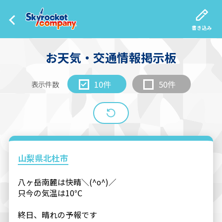
書き込み
お天気・交通情報掲示板
10件
50件
表示件数
山梨県北杜市
八ヶ岳南麓は快晴＼(^o^)／
只今の気温は10℃
終日、晴れの予報です