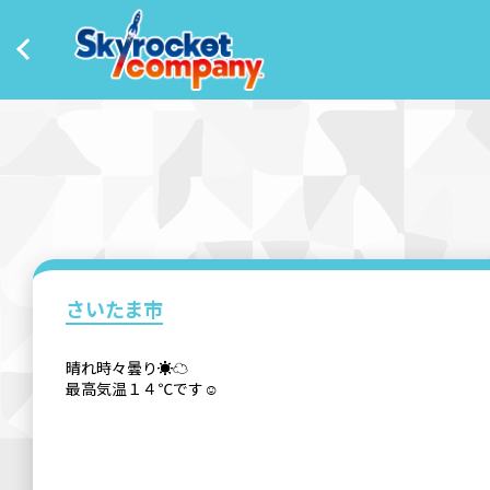
さいたま市
晴れ時々曇り☀☁
最高気温１４℃です☺