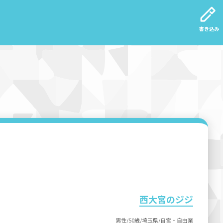
書き込み
西大宮のジジ
男性/50歳/埼玉県/自営・自由業