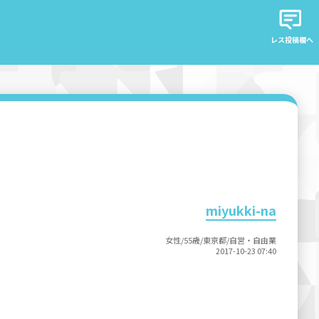
レス投稿欄へ
miyukki-na
女性/55歳/東京都/自営・自由業
2017-10-23 07:40