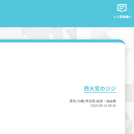
レス投稿欄へ
西大宮のジジ
男性/50歳/埼玉県/自営・自由業
2025-06-11 06:42