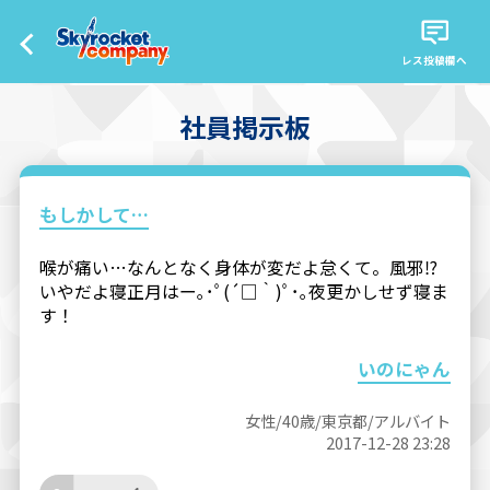
レス投稿欄へ
社員掲示板
もしかして…
喉が痛い…なんとなく身体が変だよ怠くて。風邪⁉︎
いやだよ寝正月はー｡･ﾟ(´□｀)ﾟ･｡夜更かしせず寝ま
す！
いのにゃん
女性/40歳/東京都/アルバイト
2017-12-28 23:28