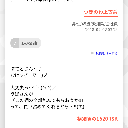
つきのわ上等兵
男性/45歳/愛知県/会社員
2018-02-02 03:25
2
投稿を報告する
ぽてとさん～♪
おはす(*￣∇￣)ノ
大丈夫っ…‼＼(^o^)／
うぽさんが
『この棚の全部包んでもらおうか‼』
って、買い占めてくれるから…‼(笑)
横須賀の1520RSK