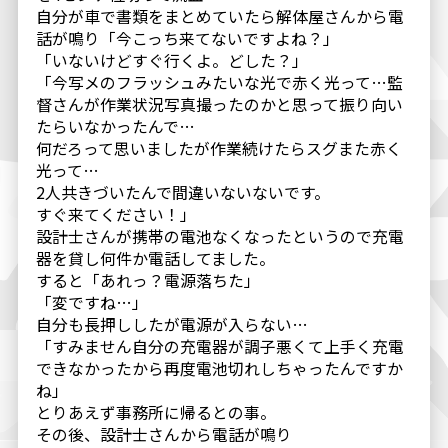
自分が車で書類をまとめていたら解体屋さんから電
話が鳴り「今こっち来てないですよね？」
「いないけどすぐ行くよ。どした？」
「今写メのフラッシュみたいな光で赤く光って…監
督さんが作業状況写真撮ったのかと思って振り向い
たらいなかったんで…
何だろって思いましたが作業続けたらスグまた赤く
光って…
2人共きづいたんで間違いないないです。
すぐ来てください！」
設計士さんが携帯の電池なくなったというので充電
器を貸し何件か電話してました。
すると「あれっ？電源落ちた」
「変ですね…」
自分も長押ししたが電源が入らない…
「すみません自分の充電器が調子悪くて上手く充電
できなかったから再度電池切れしちゃったんですか
ね」
とりあえず事務所に帰るとの事。
その後、設計士さんから電話が鳴り