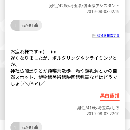
男性/42歳/埼玉県/漫画家アシスタント
2019-08-03 02:19
1
投稿を報告する
お疲れ様ですm(_ _)m
遅くなりましたが、ボルタリングやクライミングと
か、
神社仏閣巡りとか純喫茶散歩、滝や鍾乳洞とかの自
然スポット、博物館美術館映画館観賞などはどうで
しょう＼(^o^)／
黒白熊猫
男性/41歳/埼玉県/しろ
2019-08-03 22:10
1