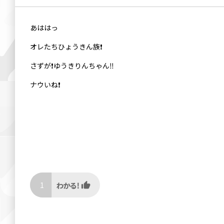
あははっ
オレたちひょうきん族❗
さずが❗ゆうきりんちゃん‼️
ナウいね❗
1