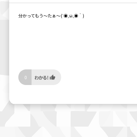
分かってもう〜たぁ〜(΄◉◞౪◟◉｀)
0