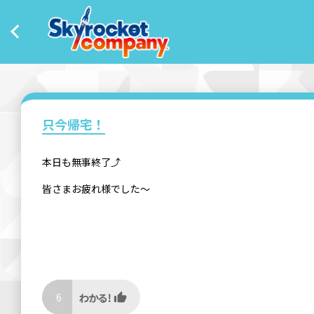
只今帰宅！
本日も無事終了⤴︎
皆さまお疲れ様でした〜
6