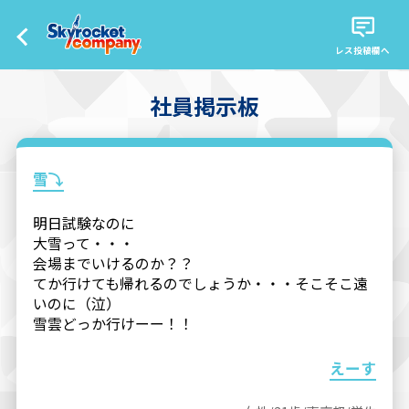
レス投稿欄へ
社員掲示板
雪⤵︎
明日試験なのに
大雪って・・・
会場までいけるのか？？
てか行けても帰れるのでしょうか・・・そこそこ遠
いのに（泣）
雪雲どっか行けーー！！
えーす