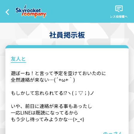
レス投稿欄へ
社員掲示板
友人と
遊ぼーね！と言って予定を空けておいたのに
全然連絡が来ない…(´+ω+｀)
もしかして忘れられてる⁉︎ヽ(；▽；)ノ
いや、前日に連絡が来る事もあったし
一応LINEは既読になってるから
もう少し待ってみようかな…(>_<)
のっさん