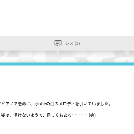
レス (1)
、
ピアノで懸命に、globeの曲のメロディを引いていました。
姿は、情けないようで、逞しくもある…………(笑)