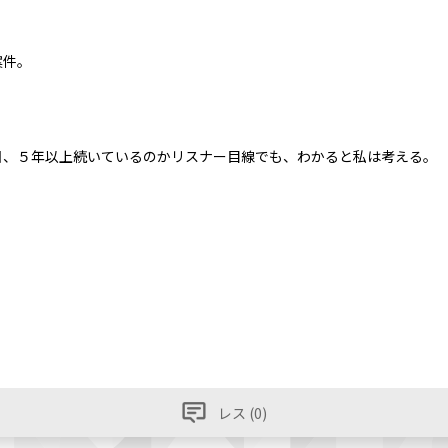
案件。
、５年以上続いているのかリスナー目線でも、わかると私は考える。
レス (0)