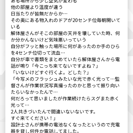
ある場所から少し空気が変わる
他の部屋より温度が違う
日当たりが皆無だからか…
その奥にある物入れのドアが20センチ位毎朝開いて
いる
解体屋さんがそこの部屋の天井を壊していた時、何
か分かんないけど気味悪いっていう
自分がフッと触った場所に何があったのか手のひら
を4センチ位切って流血…
自分が車で書類をまとめていたら解体屋さんから電
話が鳴り「今こっち来てないですよね？」
「いないけどすぐ行くよ。どした？」
「今写メのフラッシュみたいな光で赤く光って…監
督さんが作業状況写真撮ったのかと思って振り向い
たらいなかったんで…
何だろって思いましたが作業続けたらスグまた赤く
光って…
2人共きづいたんで間違いないないです。
すぐ来てください！」
設計士さんが携帯の電池なくなったというので充電
器を貸し何件か電話してました。